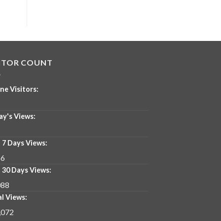
SITOR COUNT
ne Visitors:
ay's Views:
 7 Days Views:
66
 30 Days Views:
088
l Views:
,072