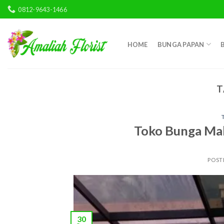
Skip
0812-9643-1466
to
content
HOME
BUNGA PAPAN
T
Toko Bunga Mal
POST
30