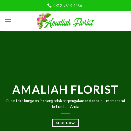
Skip
0812-9643-1466
to
content
AMALIAH FLORIST
Pusat
toko bunga online
yang telah berpengalaman dan selalu memahami
kebutuhan Anda
SHOP NOW