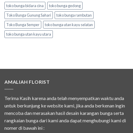
toko bunga bidara cina
toko bunga gedong
Toko Bunga Gunung Sahari
toko bunga rambutan
Toko Bunga Semper
toko bunga utan kayu selatan
toko bunga utan kayu utara
AMALIAH FLORIST
Terima Kasih karena anda telah menyempatkan waktu anda
untuk berkunjung ke website kami, jika anda berkenan ingin
mencoba dan merasakan hasil desain karangan bunga serta
rangkaian bunga dari kami anda dapat menghubungi kami di
nomer di bawah ini :