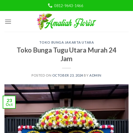
Skip
0812-9643-1466
to
content
TOKO BUNGA JAKARTA UTARA
Toko Bunga Tugu Utara Murah 24
Jam
POSTED ON
OCTOBER 23, 2024
BY
ADMIN
23
Oct