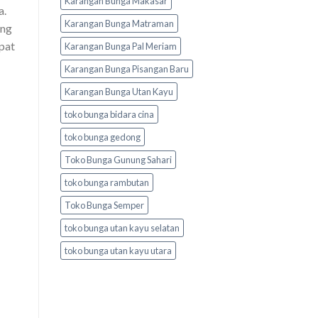
Karangan Bunga Makasar
a.
Karangan Bunga Matraman
ing
apat
Karangan Bunga Pal Meriam
Karangan Bunga Pisangan Baru
Karangan Bunga Utan Kayu
toko bunga bidara cina
toko bunga gedong
Toko Bunga Gunung Sahari
toko bunga rambutan
Toko Bunga Semper
toko bunga utan kayu selatan
toko bunga utan kayu utara