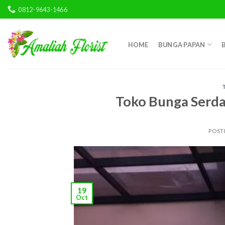
Skip
0812-9643-1466
to
content
HOME
BUNGA PAPAN
Toko Bunga Serda
POST
19
Oct