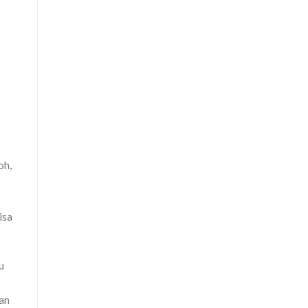
oh,
isa
u
an