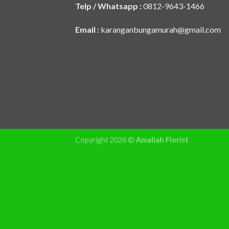
Telp / Whatsapp :
0812-9643-1466
Di Amaliah Florist, setiap karangan bunga me
elegan dan penataan
Email :
karanganbungamurah@gmail.com
Anda juga bisa request 
C
Datang Langsu
Pesan Online
: Hubungi k
Pantau Media Sosi
Copyright 2026 ©
Amaliah Florist
Jangan ragu untuk menghubungi
Amaliah Flo
Amaliah Florist: Toko bunga di Kampun