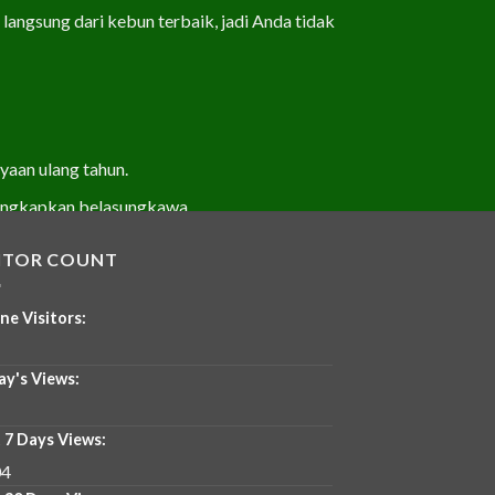
angsung dari kebun terbaik, jadi Anda tidak
ayaan ulang tahun.
ungkapkan belasungkawa.
 Anda.
SITOR COUNT
ne Visitors:
p rangkaian bunga dibuat dengan sentuhan
ay's Views:
 cepat dan dalam kondisi terbaik.
 7 Days Views:
enuh Cerita
04