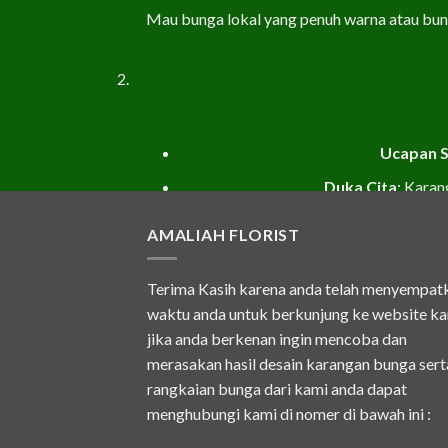
Mau bunga lokal yang penuh warna atau bung
Ucapan 
Duka Cita
: Kara
AMALIAH FLORIST
Terima Kasih karena anda telah menyempat
Sebagai toko bunga lokal, kami paham be
waktu anda untuk berkunjung ke website ka
jika anda berkenan ingin mencoba dan
merasakan hasil desain karangan bunga sert
Tidak sempat mampir ke toko? Jan
rangkaian bunga dari kami anda dapat
menghubungi kami di nomer di bawah ini :
Karangan B