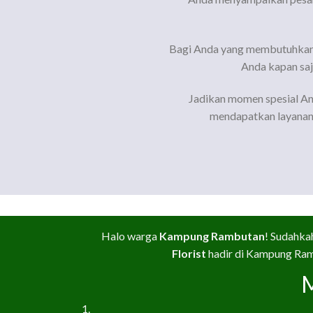
Bagi Anda yang membutuhkan
Anda kapan saj
Jadikan momen spesial A
mendapatkan layanan 
Halo warga
Kampung Rambutan
! Sudahk
Florist
hadir di Kampung Ramb
M