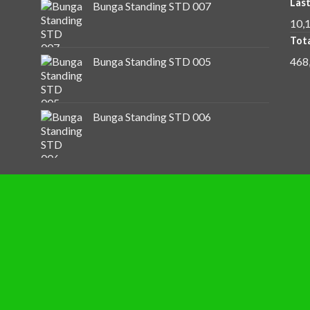
Last
Bunga Standing STD 007
miliki cerita. Kami percaya bahwa bunga bukan sekadar hiasan, te
10,
 yang rapi, kami pastikan bunga yang Anda pesan mampu menyent
Tota
468
Bunga Standing STD 005
tema atau warna khusus agar rangkaian bunga Anda benar-benar un
ara Pesan Bunga di Amaliah Flori
Bunga Standing STD 006
ng
: Kami dengan senang hati menyambut Anda di toko kami di K
ami melalui WhatsApp, dan tim kami akan membantu proses peme
al
: Kami selalu update koleksi terbaru agar Anda bisa memilih ran
Hubungi Amaliah Florist Sekaran
rist
, toko bunga andalan di Kampung Rambutan. Apapun momen 
yang tak terlupakan dengan bunga segar dan layanan terbaik.
g Rambutan
yang memahami kebutuhan Anda. Segera pesan sekar
cerita Anda! 🌸