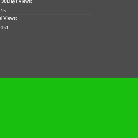
 30 Days Views:
tapi juga simbol perasaan. Dengan desain yang
115
uh hati penerimanya.
l Views:
,451
ik dan sesuai keinginan.
st
ampung Rambutan.
sanan hingga pengantaran.
gkaian bunga terbaik.
g
Anda, kami siap membantu menciptakan kesan
ang dan biarkan bunga kami menyampaikan