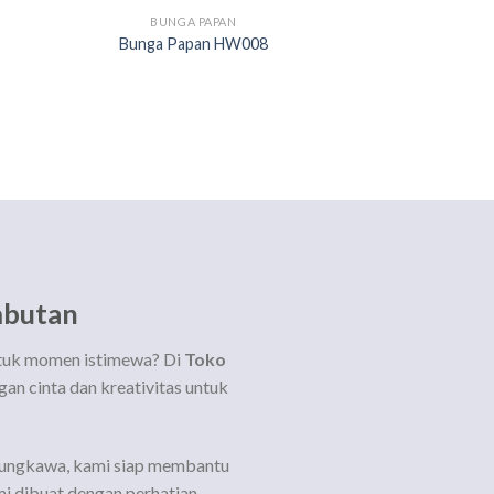
BUNGA PAPAN
Bunga Papan HW008
mbutan
ntuk momen istimewa? Di
Toko
an cinta dan kreativitas untuk
asungkawa, kami siap membantu
i dibuat dengan perhatian