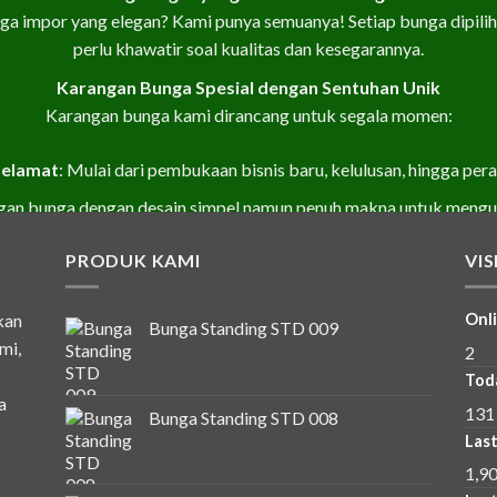
a impor yang elegan? Kami punya semuanya! Setiap bunga dipilih l
perlu khawatir soal kualitas dan kesegarannya.
Karangan Bunga Spesial dengan Sentuhan Unik
Karangan bunga kami dirancang untuk segala momen:
Selamat
: Mulai dari pembukaan bisnis baru, kelulusan, hingga per
ngan bunga dengan desain simpel namun penuh makna untuk meng
Romantis
: Buket bunga yang manis untuk mengungkapkan cinta
PRODUK KAMI
VI
Desain dengan Rasa Kampung Rambutan
kan
Onli
tul karakteristik dan kebutuhan warga Kampung Rambutan. Setia
Bunga Standing STD 009
mi,
2
personal agar sesuai dengan selera Anda.
Tod
Pengiriman Cepat ke Seluruh Kampung Rambutan
a
131
Bunga Standing STD 008
gan khawatir! Kami siap mengantarkan bunga pesanan Anda dengan
Last
unga Kampung Rambutan yang P
1,9