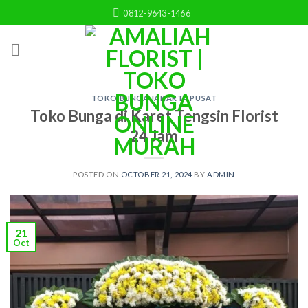
Skip
0812-9643-1466
to
content
TOKO BUNGA JAKARTA PUSAT
Toko Bunga di Karet Tengsin Florist
24 Jam
POSTED ON
OCTOBER 21, 2024
BY
ADMIN
21
Oct