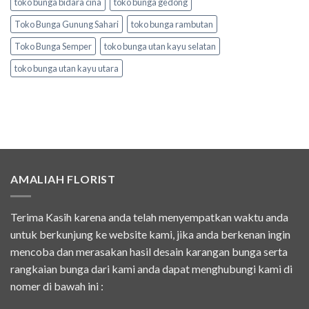
toko bunga bidara cina
toko bunga gedong
Toko Bunga Gunung Sahari
toko bunga rambutan
Toko Bunga Semper
toko bunga utan kayu selatan
toko bunga utan kayu utara
AMALIAH FLORIST
Terima Kasih karena anda telah menyempatkan waktu anda
untuk berkunjung ke website kami, jika anda berkenan ingin
mencoba dan merasakan hasil desain karangan bunga serta
rangkaian bunga dari kami anda dapat menghubungi kami di
nomer di bawah ini :