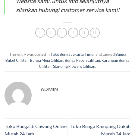
website kami. untuk info selanjutnya
silahkan hubungi customer service kami!
This entry was posted in
Toko Bunga Jakarta Timur
and tagged
Bunga
Buket Cililitan
,
Bunga Meja Cililitan
,
Bunga Papan Cililitan
,
Karangan Bunga
Cililitan
,
Standing Flowers Cililitan
.
ADMIN
Toko Bunga di Cawang Online
Toko Bunga Kampung Dukuh
Murah 24 Jam
Murah 24 Jam