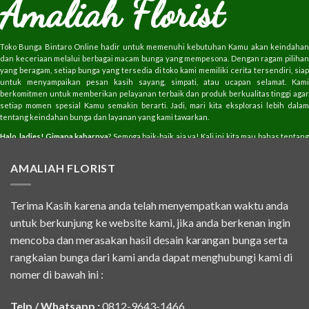
Amaliah Florist
Toko Bunga Bintaro Online hadir untuk memenuhi kebutuhan Kamu akan keindahan
dan keceriaan melalui berbagai macam bunga yang mempesona. Dengan ragam pilihan
yang beragam, setiap bunga yang tersedia di toko kami memiliki cerita tersendiri, siap
untuk menyampaikan pesan kasih sayang, simpati, atau ucapan selamat. Kami
berkomitmen untuk memberikan pelayanan terbaik dan produk berkualitas tinggi agar
setiap momen spesial Kamu semakin berarti. Jadi, mari kita eksplorasi lebih dalam
tentang keindahan bunga dan layanan yang kami tawarkan.
Halo, ladies! Gimana kabarnya
? Semoga baik-baik aja ya! Kali ini kita mau bahas tentan
Toko Bunga Bintaro
yang cakep banget buat kalian yang pengen beli bunga cantik untuk
berbagai acara. Siapa sih yang nggak suka dengan keindahan bunga? Toko ini punya
AMALIAH FLORIST
banyak pilihan yang bikin hati langsung mekar! Yuk, kita kulik lebih dalam tentang
semua keindahan yang ditawarkan di sini. Jangan kemana-mana, please continue
reading!
Terima Kasih karena anda telah menyempatkan waktu anda
Panduan Memilih Bunga Segar untuk Acara
untuk berkunjung ke website kami, jika anda berkenan ingin
Spesial
mencoba dan merasakan hasil desain karangan bunga serta
Milih bunga segar untuk acara spesial itu penting banget, girls! Pertama-tama, tentuin
tema acara kamu, ya. Misalnya, kalau acara pernikahan, pilih bunga yang romantis
rangkaian bunga dari kami anda dapat menghubungi kami di
seperti mawar atau lily. Trus, jangan lupa sesuaikan warna bunga sama dekorasi, supaya
nomer di bawah ini :
semuanya kompak dan kece. Yang kedua, cek kualitas bunga. Pilih yang masih segar,
kelihatan cerah, dan nggak layu. Cium juga, pastikan baunya wangi dan enak! Terus,
pertimbangkan ukuran dan jenis bunga; jangan sampai kebesaran atau kekecilan. Yang
Telp / Whatsapp :
0812-9643-1466