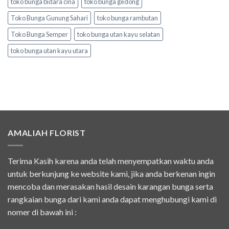
toko bunga bidara cina
toko bunga gedong
Toko Bunga Gunung Sahari
toko bunga rambutan
Toko Bunga Semper
toko bunga utan kayu selatan
toko bunga utan kayu utara
AMALIAH FLORIST
Terima Kasih karena anda telah menyempatkan waktu anda
untuk berkunjung ke website kami, jika anda berkenan ingin
mencoba dan merasakan hasil desain karangan bunga serta
rangkaian bunga dari kami anda dapat menghubungi kami di
nomer di bawah ini :