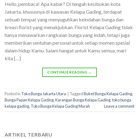
Hello, pembaca! Apa kabar? Di tengah kesibukan kota
Jakarta, khususnya di kawasan Kelapa Gading, terdapat
sebuah tempat yang menyuguhkan keindahan bunga dan
kreasi florist yang menakjubkan. Florist Kelapa Gading tidak
hanya menawarkan rangkaian bunga yang indah, tetapi juga
memberikan sentuhan personal untuk setiap momen spesial
dalam hidup Kamu. Salam hangat untuk Kamu semua, mari
kita […]
CONTINUE READING
→
Posted in
Toko Bunga Jakarta Utara
|
Tagged
Buket Bunga Kelapa Gading
,
Bunga Papan Kelapa Gading
,
Karangan Bunga Kelapa Gading
,
toko bunga
kelapa gading
,
Toko Bunga Kelapa Gading Murah
Leave a comment
ARTIKEL TERBARU