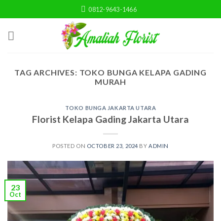
Skip
0812-9643-1466
to
content
TAG ARCHIVES:
TOKO BUNGA KELAPA GADING
MURAH
TOKO BUNGA JAKARTA UTARA
Florist Kelapa Gading Jakarta Utara
POSTED ON
OCTOBER 23, 2024
BY
ADMIN
23
Oct