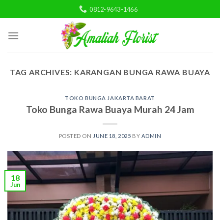
Skip
0812-9643-1466
to
content
TAG ARCHIVES:
KARANGAN BUNGA RAWA BUAYA
TOKO BUNGA JAKARTA BARAT
Toko Bunga Rawa Buaya Murah 24 Jam
POSTED ON
JUNE 18, 2025
BY
ADMIN
18
Jun