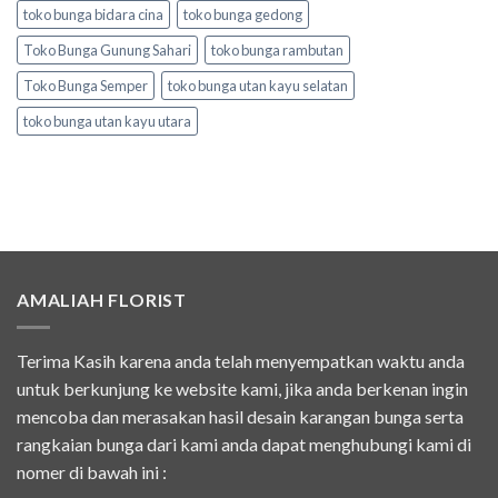
toko bunga bidara cina
toko bunga gedong
Toko Bunga Gunung Sahari
toko bunga rambutan
Toko Bunga Semper
toko bunga utan kayu selatan
toko bunga utan kayu utara
AMALIAH FLORIST
Terima Kasih karena anda telah menyempatkan waktu anda
untuk berkunjung ke website kami, jika anda berkenan ingin
mencoba dan merasakan hasil desain karangan bunga serta
rangkaian bunga dari kami anda dapat menghubungi kami di
nomer di bawah ini :