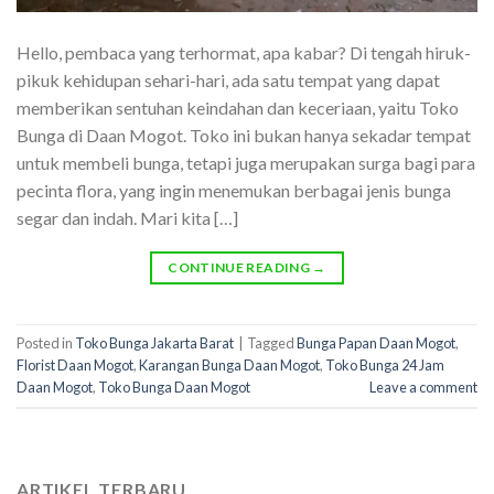
Hello, pembaca yang terhormat, apa kabar? Di tengah hiruk-
pikuk kehidupan sehari-hari, ada satu tempat yang dapat
memberikan sentuhan keindahan dan keceriaan, yaitu Toko
Bunga di Daan Mogot. Toko ini bukan hanya sekadar tempat
untuk membeli bunga, tetapi juga merupakan surga bagi para
pecinta flora, yang ingin menemukan berbagai jenis bunga
segar dan indah. Mari kita […]
CONTINUE READING
→
Posted in
Toko Bunga Jakarta Barat
|
Tagged
Bunga Papan Daan Mogot
,
Florist Daan Mogot
,
Karangan Bunga Daan Mogot
,
Toko Bunga 24 Jam
Daan Mogot
,
Toko Bunga Daan Mogot
Leave a comment
ARTIKEL TERBARU