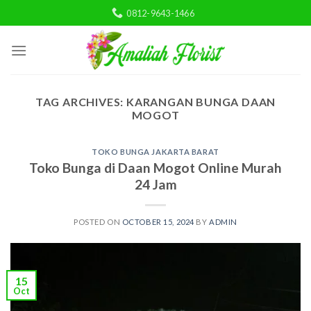
Skip
0812-9643-1466
to
content
TAG ARCHIVES:
KARANGAN BUNGA DAAN
MOGOT
TOKO BUNGA JAKARTA BARAT
Toko Bunga di Daan Mogot Online Murah
24 Jam
POSTED ON
OCTOBER 15, 2024
BY
ADMIN
15
Oct