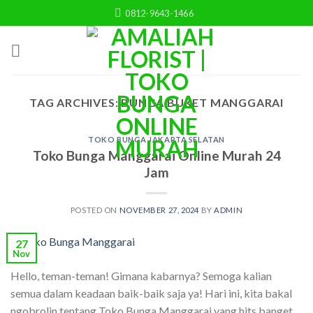
Skip
0812-9643-1466
to
content
TAG ARCHIVES:
BUNGA BUKET MANGGARAI
TOKO BUNGA JAKARTA SELATAN
Toko Bunga Manggarai Online Murah 24
Jam
POSTED ON
NOVEMBER 27, 2024
BY
ADMIN
27
Nov
Hello, teman-teman! Gimana kabarnya? Semoga kalian
semua dalam keadaan baik-baik saja ya! Hari ini, kita bakal
ngobrolin tentang Toko Bunga Manggarai yang hits banget