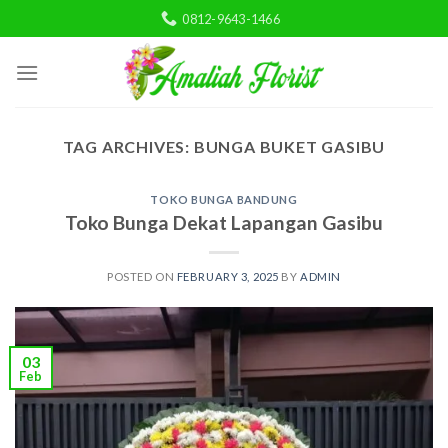
Skip
0812-9643-1466
to
content
TAG ARCHIVES:
BUNGA BUKET GASIBU
TOKO BUNGA BANDUNG
Toko Bunga Dekat Lapangan Gasibu
POSTED ON
FEBRUARY 3, 2025
BY
ADMIN
03
Feb