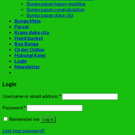
Bunga papan happy wedding
Bunga papan congratulation
Bunga papan duka cita
Bunga Meja
Parcel
Krans duka cita
Hand bucket
Box Bunga
Order Online
Hubungi Kami
Login
Newsletter
Login
Username or email address
*
Password
*
Remember me
Log in
Lost your password?