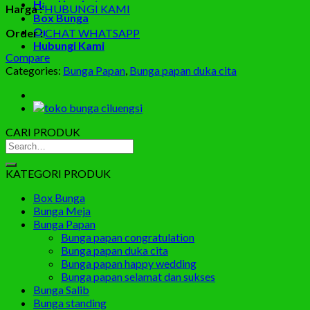
Hand bucket
Harga :
HUBUNGI KAMI
Box Bunga
Order Online
Order :
CHAT WHATSAPP
Hubungi Kami
Compare
Categories:
Bunga Papan
,
Bunga papan duka cita
CARI PRODUK
Search
for:
KATEGORI PRODUK
Box Bunga
Bunga Meja
Bunga Papan
Bunga papan congratulation
Bunga papan duka cita
Bunga papan happy wedding
Bunga papan selamat dan sukses
Bunga Salib
Bunga standing