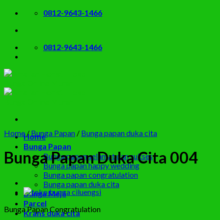
Skip
0812-9643-1466
to
content
0812-9643-1466
Home
/
Bunga Papan
/
Bunga papan duka cita
Home
Bunga Papan
Bunga Papan Duka Cita 004
Bunga papan selamat dan sukses
Bunga papan happy wedding
Bunga papan congratulation
Bunga papan duka cita
Bunga Meja
Parcel
Bunga Papan Congratulation
Krans duka cita