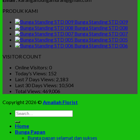
PRODUK KAMI
Bunga Standing STD 009
Bunga Standing STD 008
Bunga Standing STD 007
Bunga Standing STD 005
Bunga Standing STD 006
VISITOR COUNT
Online Visitors:
0
Today's Views:
152
Last 7 Days Views:
2,183
Last 30 Days Views:
10,504
Total Views:
469,006
Copyright 2026 ©
Amaliah Florist
Search
for:
Home
Bunga Papan
Bunga papan selamat dan sukses