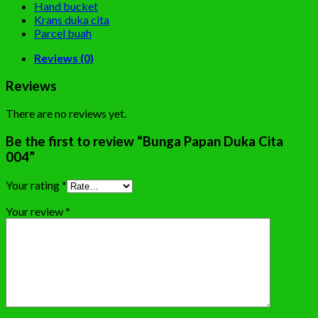
Hand bucket
Krans duka cita
Parcel buah
Reviews (0)
Reviews
There are no reviews yet.
Be the first to review “Bunga Papan Duka Cita
004”
Your rating
*
Your review
*