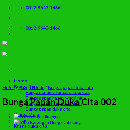
Skip
0812-9643-1466
to
content
0812-9643-1466
Home
Bunga Papan
Home
/
Bunga Papan
/
Bunga papan duka cita
Bunga papan selamat dan sukses
Bunga papan happy wedding
Bunga Papan Duka Cita 002
Bunga papan congratulation
Bunga papan duka cita
Bunga Meja
Parcel
Krans duka cita