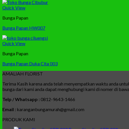
Quick View
Bunga Papan
Bunga Papan HW007
Quick View
Bunga Papan
Bunga Papan Duka Cita 003
AMALIAH FLORIST
Terima Kasih karena anda telah menyempatkan waktu anda untuk 
bunga dari kami anda dapat menghubungi kami di nomer di bawah
Telp / Whatsapp :
0812-9643-1466
Email :
karanganbungamurah@gmail.com
PRODUK KAMI