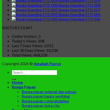
Bunga Standing STD 009
Bunga Standing STD 008
Bunga Standing STD 007
Bunga Standing STD 005
Bunga Standing STD 006
VISITOR COUNT
Online Visitors:
5
Today's Views:
208
Last 7 Days Views:
2,012
Last 30 Days Views:
10,234
Total Views:
468,218
Copyright 2026 ©
Amaliah Florist
Search
for:
Home
Bunga Papan
Bunga papan selamat dan sukses
Bunga papan happy wedding
Bunga papan congratulation
Bunga papan duka cita