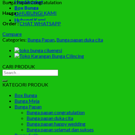
Hand bucket
Bunga Papan Congratulation
Box Bunga
Harga :
HUBUNGI KAMI
Order Online
Hubungi Kami
Order :
CHAT WHATSAPP
Compare
Categories:
Bunga Papan
,
Bunga papan duka cita
CARI PRODUK
Search
for:
KATEGORI PRODUK
Box Bunga
Bunga Meja
Bunga Papan
Bunga papan congratulation
Bunga papan duka cita
Bunga papan happy wedding
Bunga papan selamat dan sukses