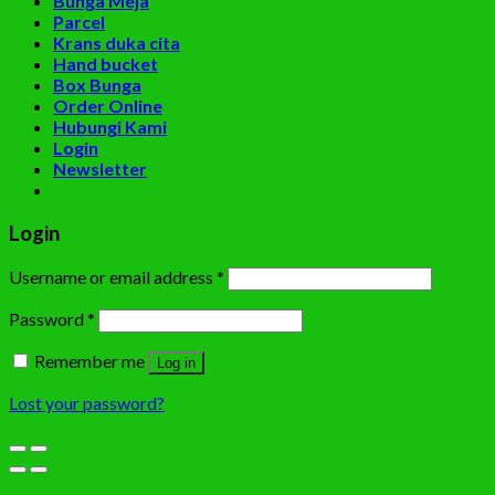
Bunga Meja
Parcel
Krans duka cita
Hand bucket
Box Bunga
Order Online
Hubungi Kami
Login
Newsletter
Login
Username or email address
*
Password
*
Remember me
Log in
Lost your password?